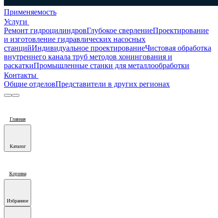
Применяемость
Услуги
Ремонт гидроцилиндров
Глубокое сверление
Проектирование
и изготовление гидравлических насосных
станций
Индивидуальное проектирование
Чистовая обработка
внутреннего канала труб методов хонингования и
раскатки
Промышленные станки для металлообработки
Контакты
Общие отделов
Представители в других регионах
Главная
Каталог
Корзина
Избранное