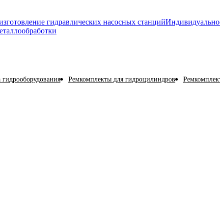
изготовление гидравлических насосных станций
Индивидуально
еталлообработки
 гидрооборудования
Ремкомплекты для гидроцилиндров
Ремкомплект