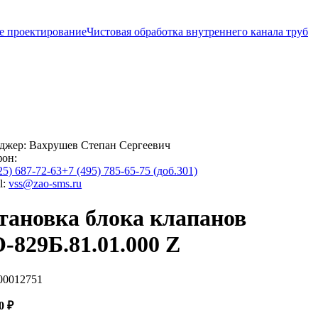
е проектирование
Чистовая обработка внутреннего канала труб
джер:
Вахрушев Степан Сергеевич
фон:
25) 687-72-63
+7 (495) 785-65-75 (доб.301)
l:
vss@zao-sms.ru
тановка блока клапанов
-829Б.81.01.000 Z
00012751
50
₽