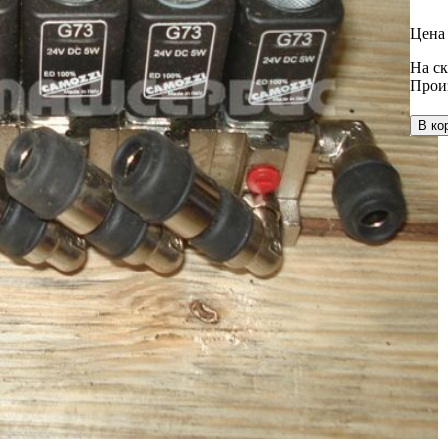
Цена 
На ск
Прои
В ко