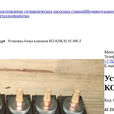
изготовление гидравлических насосных станций
Индивидуально
еталлообработки
нов
Установка блока клапанов КО-829Б.81.01.000 Z
Мене
Теле
+7 (9
E-mai
Ус
КО
Код: 
42 2