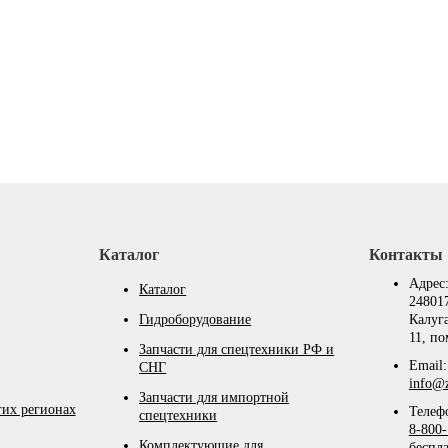
Каталог
Контакты
Адрес
Каталог
248017
Гидроборудование
Калуга
11, п
Запчасти для спецтехники РФ и
Email:
СНГ
info@z
Запчасти для импортной
гих регионах
Телеф
спецтехники
8-800-
Комплектующие для
беспл